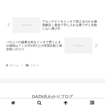
回避、受け取り方法までを実践的に解説
します。
アセッテナイをドンキで買えるのかを徹
底解説｜最短で手に入れる裏ワザと失敗
しない選び方
バロニーの歯磨き粉をドンキで買うとき
の値段は？｜公式やECとの実質比較と最
安狙いのコツ
ホーム
コスメ
DAZN丸わかりブログ
© 2025 DAZN丸わかりブログ.