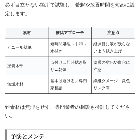
必ず目立たない箇所で試験し、希釈や放置時間を短めに設
定します。
素材
推奨アプローチ
注意点
短時間処理→中和→
継ぎ目に液が残らな
ビニール壁紙
水拭き
いよう拭き上げ
点付け→即時拭き取
塗膜の劣化や白化に
塗装木部
り→乾燥
注意
基本は避ける／専門
繊維ダメージ・変色
無垢木材
家相談
リスク高
難素材は無理をせず、専門業者の相談も検討してくださ
い。
予防とメンテ