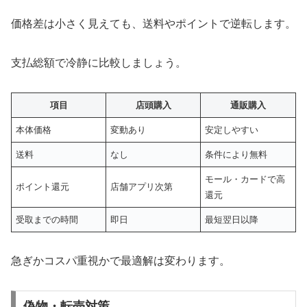
価格差は小さく見えても、送料やポイントで逆転します。
支払総額で冷静に比較しましょう。
項目
店頭購入
通販購入
本体価格
変動あり
安定しやすい
送料
なし
条件により無料
モール・カードで高
ポイント還元
店舗アプリ次第
還元
受取までの時間
即日
最短翌日以降
急ぎかコスパ重視かで最適解は変わります。
偽物・転売対策