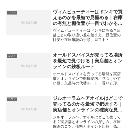
ライン並走、香り選びと偽物対策、支払
総額の比較や保管のコツまで実践解説。
ヴィムビューティーはドンキで買
コスメ
えるのかを最短で見極める｜在庫
の有無と棚位置が一目でわかるチ
ェック法
ヴィムビューティーはドンキにある？店
舗ごとの取り扱い差を踏まえ、棚位置の
目安や在庫確認の手順、ロフト・
PLAZA・EC併用の最短入手ルートまで解
説。買い逃しを防ぐ実践チェックリスト
付き。
オールドスパイスが売ってる場所
コスメ
を最短で見つける｜実店舗とオン
ラインの鉄板ルート
オールドスパイスを売ってる場所を実店
舗とオンラインで徹底案内。見つけやす
い棚、欠品時の代替ルート、香りと形状
の選び方まで具体的に解説し、最短で入
手できます。
ジルオーラムヘアオイルはどこで
コスメ
売ってるのかを最短で把握する｜
実店舗とオンラインの確実な見つ
け方
ジルオーラムヘアオイルはどこで売って
る？実店舗とオンラインの探し方、在庫
確認のコツ、価格とポイント比較、偽物