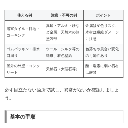
使える例
注意・不可の例
ポイント
真鍮・アルミ・鉄な
金属は変色リスク、
浴室タイル・目地・
ど金属、天然木の無
木材は繊維ダメージ
コーキング
塗装部
に注意
ゴムパッキン・排水
ウール・シルク等の
色落ちや風合い変化
口周り
繊維、着色壁紙
の可能性あり
屋外の外壁・コンク
酸・塩素に弱い石材
天然石（大理石等）
リート
は厳禁
必ず目立たない箇所で試し、異常がないか確認しましょ
う。
基本の手順