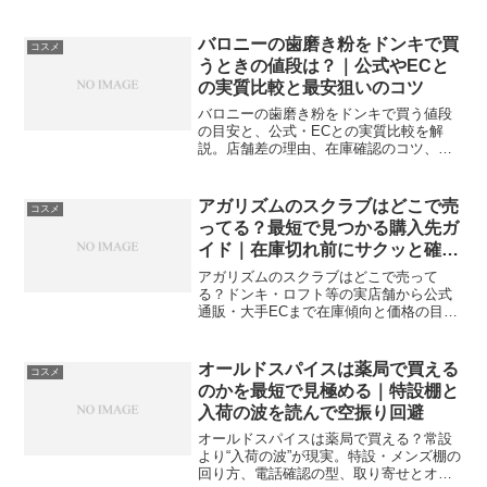
バロニーの歯磨き粉をドンキで買
コスメ
うときの値段は？｜公式やECと
の実質比較と最安狙いのコツ
バロニーの歯磨き粉をドンキで買う値段
の目安と、公式・ECとの実質比較を解
説。店舗差の理由、在庫確認のコツ、セ
ールで最安を狙う買い方まで分かりま
す。
アガリズムのスクラブはどこで売
コスメ
ってる？最短で見つかる購入先ガ
イド｜在庫切れ前にサクッと確保
しよう
アガリズムのスクラブはどこで売って
る？ドンキ・ロフト等の実店舗から公式
通販・大手ECまで在庫傾向と価格の目
安、探し方のコツを解説。最短入手の行
動プランやギフト選び、偽物回避のチェ
ックポイントも網羅。
オールドスパイスは薬局で買える
コスメ
のかを最短で見極める｜特設棚と
入荷の波を読んで空振り回避
オールドスパイスは薬局で買える？常設
より“入荷の波”が現実。特設・メンズ棚の
回り方、電話確認の型、取り寄せとオン