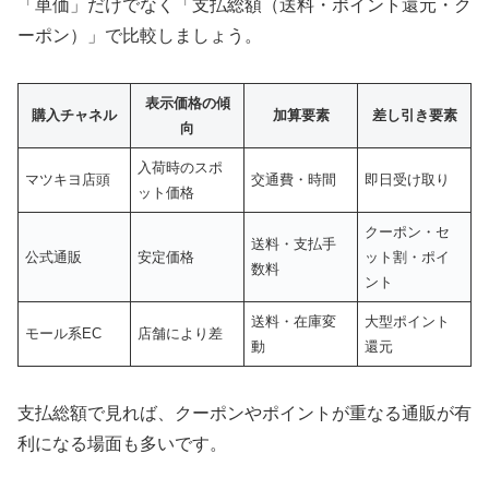
「単価」だけでなく「支払総額（送料・ポイント還元・ク
ーポン）」で比較しましょう。
表示価格の傾
購入チャネル
加算要素
差し引き要素
向
入荷時のスポ
マツキヨ店頭
交通費・時間
即日受け取り
ット価格
クーポン・セ
送料・支払手
公式通販
安定価格
ット割・ポイ
数料
ント
送料・在庫変
大型ポイント
モール系EC
店舗により差
動
還元
支払総額で見れば、クーポンやポイントが重なる通販が有
利になる場面も多いです。