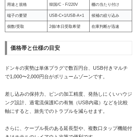
用途と規格
韓国/C・F/220V
棚の当たり付け
端子の要望
USB‐C×1/USB‐A×1
候補の絞り込み
個数/受取
2個/本日受取希望
在庫判断が迅速
価格帯と仕様の目安
ドンキの実勢は単体プラグで数百円台、USB付きマルチ
で1,000〜2,000円台がボリュームゾーンです。
差し込みの保持力、ピンの加工精度、発熱しにくいハウジ
ング設計、過電流保護ICの有無（USB内蔵）などを比較
軸にすると、旅先でのトラブルを減らせます。
さらに、ケーブル長のある延長型や、複数口タップ機能付
きはホテルのレイアウト次第で便利です。