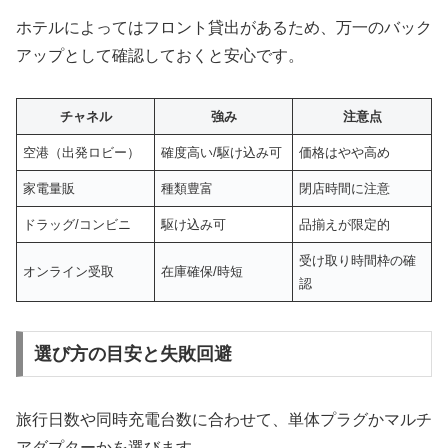
ホテルによってはフロント貸出があるため、万一のバック
アップとして確認しておくと安心です。
チャネル
強み
注意点
空港（出発ロビー）
確度高い/駆け込み可
価格はやや高め
家電量販
種類豊富
閉店時間に注意
ドラッグ/コンビニ
駆け込み可
品揃えが限定的
受け取り時間枠の確
オンライン受取
在庫確保/時短
認
選び方の目安と失敗回避
旅行日数や同時充電台数に合わせて、単体プラグかマルチ
アダプターかを選びます。