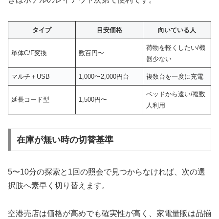
タイプ
目安価格
向いている人
荷物を軽くしたい/機
単体C/F変換
数百円〜
器少ない
マルチ＋USB
1,000〜2,000円台
複数台を一度に充電
ベッドから遠い/複数
延長コード型
1,500円〜
人利用
在庫が無い時の切替基準
5〜10分の探索と1回の照会で見つからなければ、次の選
択肢へ素早く切り替えます。
空港売店は価格が高めでも確実性が高く、家電量販は品揃