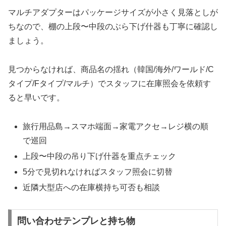
マルチアダプターはパッケージサイズが小さく見落としが
ちなので、棚の上段〜中段のぶら下げ什器も丁寧に確認し
ましょう。
見つからなければ、商品名の揺れ（韓国/海外/ワールド/C
タイプ/Fタイプ/マルチ）でスタッフに在庫照会を依頼す
ると早いです。
旅行用品島→スマホ端面→家電アクセ→レジ横の順
で巡回
上段〜中段の吊り下げ什器を重点チェック
5分で見切れなければスタッフ照会に切替
近隣大型店への在庫横持ち可否も相談
問い合わせテンプレと持ち物