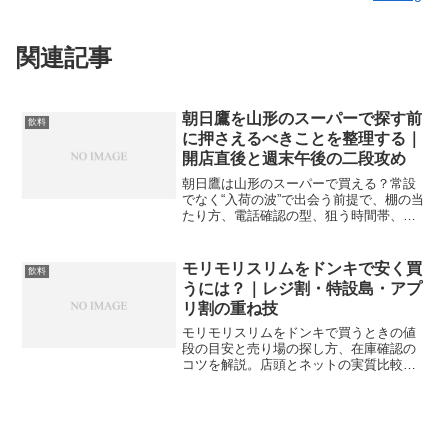
関連記事
朝日鷹を山形のスーパーで探す前
飲料
に押さえるべきことを整理する｜
開店直後と週末午後の二段攻め
朝日鷹は山形のスーパーで買える？常設
でなく“入荷の波”で出会う前提で、棚の当
たり方、電話確認の型、狙う時間帯、本
数制限と価格の実務、代替ルートまで実
践的に解説。
モリモリスリムをドンキで安く買
飲料
うには？｜レジ割・特設島・アプ
リ割の重ね技
モリモリスリムをドンキで買うときの値
段の目安と売り場の探し方、在庫確認の
コツを解説。店頭とネットの実質比較、
初回とリピートの賢い買い方、成分の注
意点まで網羅。