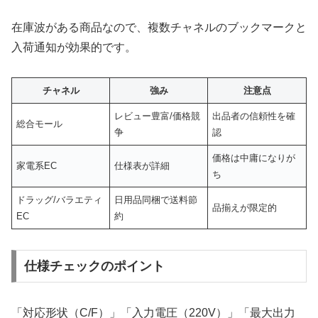
在庫波がある商品なので、複数チャネルのブックマークと
入荷通知が効果的です。
チャネル
強み
注意点
レビュー豊富/価格競
出品者の信頼性を確
総合モール
争
認
価格は中庸になりが
家電系EC
仕様表が詳細
ち
ドラッグ/バラエティ
日用品同梱で送料節
品揃えが限定的
EC
約
仕様チェックのポイント
「対応形状（C/F）」「入力電圧（220V）」「最大出力