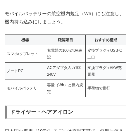
モバイルバッテリーの航空機内規定（Wh）にも注意し、
機内持ち込みにしましょう。
機器
確認項目
おすすめ構成
充電器の100-240V表
変換プラグ＋USB‐C
スマホ/タブレット
記
二口
ACアダプタ入力100-
変換プラグ＋65W充
ノートPC
240V
電器
容量（Wh）と機内規
モバイルバッテリー
手荷物で携行
定
ドライヤー・ヘアアイロン